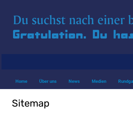
Home
Über uns
News
Medien
Rundg
Sitemap