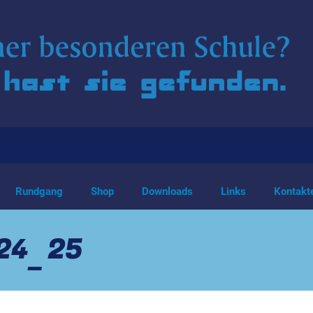
Rundgang
Shop
Downloads
Links
Kontakt
024_25