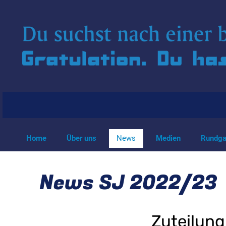
Home
Über uns
News
Medien
Rundg
News SJ 2022/23
Zuteilung