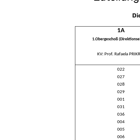
Di
1A
1.Obergeschoß (Direktions
KV: Prof. Rafaela PRIK
022
027
028
029
001
031
036
004
005
006