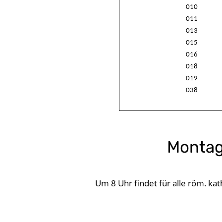
010
011
013
015
016
018
019
038
Montag
Um 8 Uhr findet für alle röm. kat